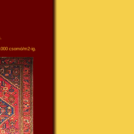
.
.000 csomó/m2-ig.