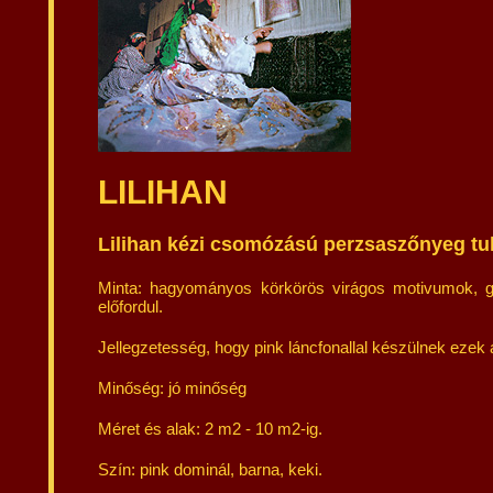
LILIHAN
Lilihan kézi csomózású perzsaszőnyeg tu
Minta: hagyományos körkörös virágos motivumok, g
előfordul.
Jellegzetesség, hogy pink láncfonallal készülnek ezek
Minőség: jó minőség
Méret és alak: 2 m2 - 10 m2-ig.
Szín: pink dominál, barna, keki.