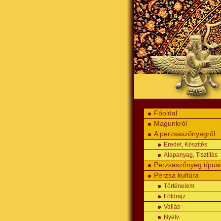
Főoldal
Magunkról
A perzsaszőnyegről
Eredet, Készítés
Alapanyag, Tisztítás
Perzsaszőnyeg típus
Perzsa kultúra
Történelem
Földrajz
Vallás
Nyelv