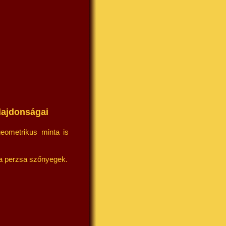
lajdonságai
eometrikus minta is
 a perzsa szőnyegek.