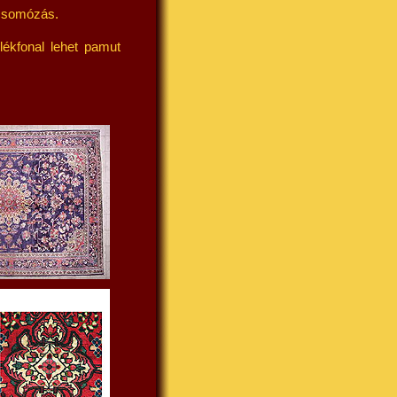
 csomózás.
lékfonal lehet pamut