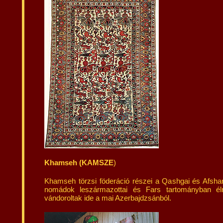
Khamseh (KAMSZE
)
Khamseh törzsi föderáció részei a Qashgai és Afshari
nomádok leszármazottai és Fars tartományban éln
vándoroltak ide a mai Azerbajdzsánból.