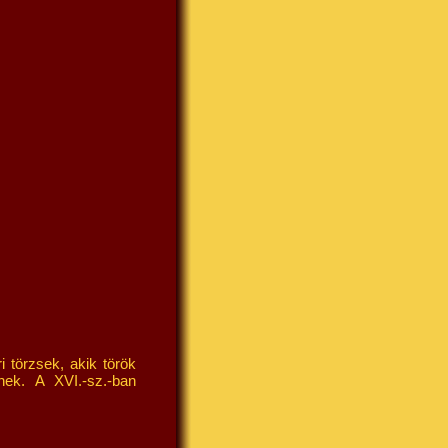
 törzsek, akik török
ek. A XVI.-sz.-ban