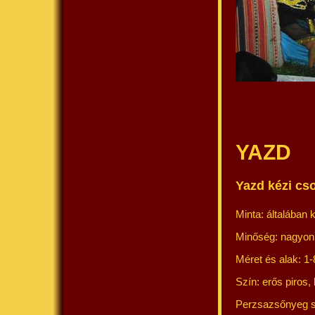
YAZD
Yazd kézi cs
Minta: általában 
Minőség: nagyon
Méret és alak: 1-
Szín: erős piros, 
Perzsazsőnyeg s