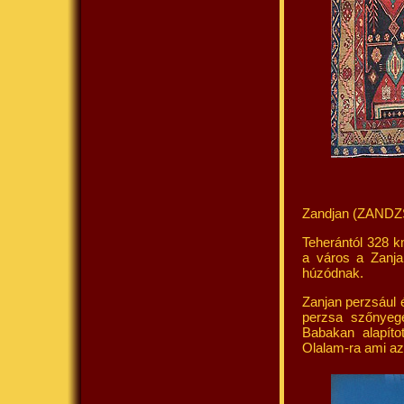
Zandjan (ZAND
Teherántól 328 km
a város a Zanj
húzódnak.
Zanjan perzsául 
perzsa szőnyege
Babakan alapít
Olalam-ra ami azt 