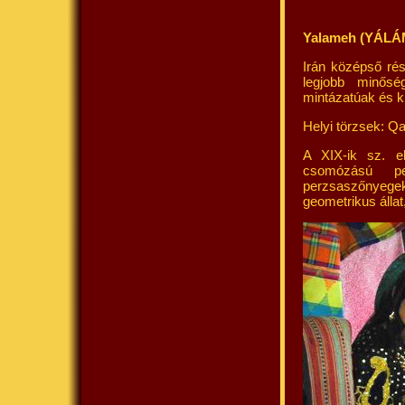
Yalameh (YÁL
Irán középső rés
legjobb minősé
mintázatúak és k
Helyi törzsek: Q
A XIX-ik sz. e
csomózású p
perzsaszőnyege
geometrikus állat