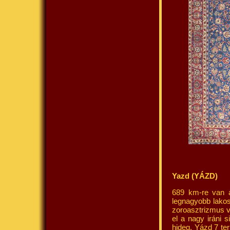
Yazd (YÁZD)
689 km-re van a
legnagyobb lakos
zoroasztrizmus vo
el a nagy iráni s
hideg. Yázd 7 te