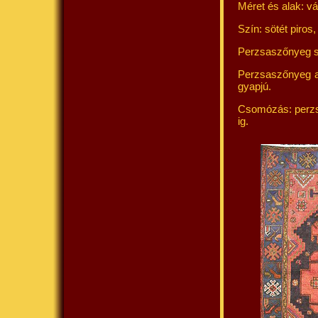
Méret és alak: vá
Szín: sötét piros
Perzsaszőnyeg s
Perzsaszőnyeg al
gyapjú.
Csomózás: perzs
ig.