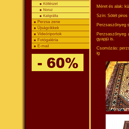
Költészet
Méret és alak: kü
Noruz
Szín: Sötét piros
Kaligráfia
Perzsa zene
Perzsaszőnyeg sz
Újságcikkek
Perzsaszőnyeg al
Videóriportok
gyapjú is.
Fotógaléria
E-mail
Csomózás: perzs
ig