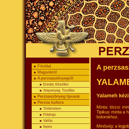
A perzsas
Főoldal
Magunkról
A perzsaszőnyegről
YALAM
Eredet, Készítés
Alapanyag, Tisztítás
Yalameh kézi
Perzsaszőnyeg típusok
Perzsa kultúra
Minta: törzsi mi
Történelem
Tipikus minta a 
Földrajz
bútorokhoz.
Vallás
Minőség: a legjo
Nyelv